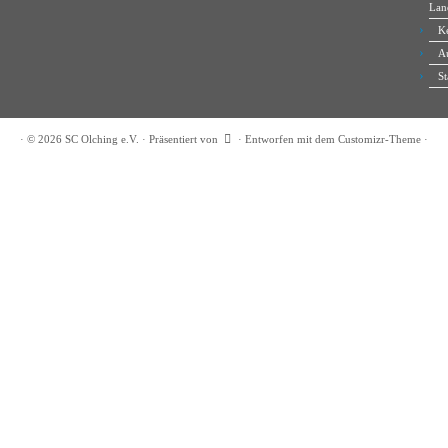
Lan
Ke
A
St
·
© 2026
SC Olching e.V.
·
Präsentiert von
·
Entworfen mit dem
Customizr-Theme
·