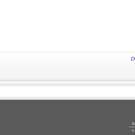
eg
D
639926700.jpeg
.
Ba
6: