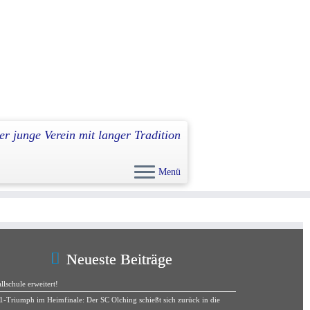
er junge Verein mit langer Tradition
Menü
Nächstes →
Neueste Beiträge
llschule erweitert!
1-Triumph im Heimfinale: Der SC Olching schießt sich zurück in die