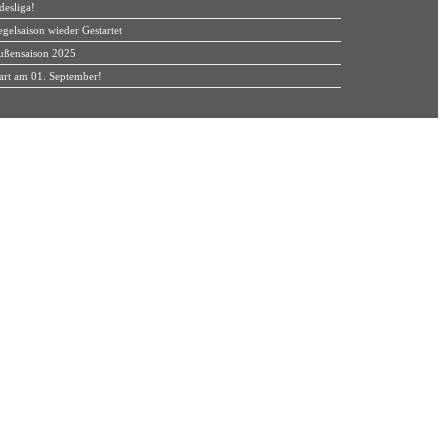
desliga!
gelsaison wieder Gestartet
ußensaison 2025
art am 01. September!