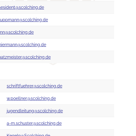
aesident@scolching.de
huppmann@scolching.de
renn@scolching.de
thiermann@scolching.de
hatzmeister@scolching.de
schriftfuehrer@scolching.de
w.poellner@scolching.de
jugendleitung@scolching.de
a-m.schuster@scolching.de
Kegeln@Scolching.de