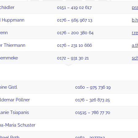
chädler
0151 – 419 02 617
pr
d Huppmann
0176 – 565 967 13
b.
Renn
0176 – 200 380 64
r.
er Thiermann
0176 – 231 10 666
a.
Gemmeke
0172 – 931 30 21
sc
ine Gistl
0160 – 975 736 19
ldemar Pöllner
0176 – 326 873 25
anie Tsiapanis
01515 – 786 77 70
a-Maria Schuster
hael Roth
0163 – 3977742