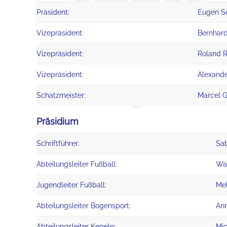
Präsident:
Eugen S
Vizepräsident:
Bernhar
Vizepräsident:
Roland 
Vizepräsident:
Alexand
Schatzmeister:
Marcel 
Präsidium
Schriftführer:
Sab
Abteilungsleiter Fußball:
Wa
Jugendleiter Fußball:
Mel
Abteilungsleiter Bogensport:
Ann
Abteilungsleiter Kegeln:
Mic