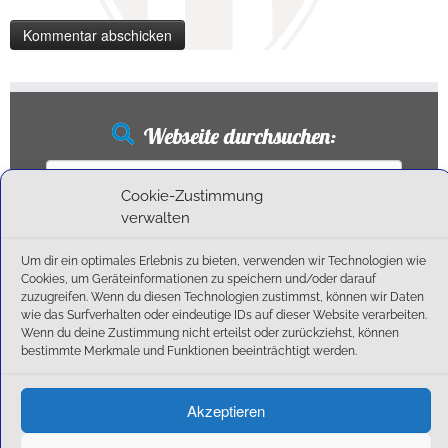
Webseite durchsuchen:
Suchen
nach:
Cookie-Zustimmung
verwalten
Um dir ein optimales Erlebnis zu bieten, verwenden wir Technologien wie
Neueste Beiträge
Cookies, um Geräteinformationen zu speichern und/oder darauf
zuzugreifen. Wenn du diesen Technologien zustimmst, können wir Daten
wie das Surfverhalten oder eindeutige IDs auf dieser Website verarbeiten.
Ballschule erweitert!
Wenn du deine Zustimmung nicht erteilst oder zurückziehst, können
6:1-Triumph im Heimfinale: Der SC Olching schießt sich zurück in die Landesliga!
bestimmte Merkmale und Funktionen beeinträchtigt werden.
Kegelsaison wieder Gestartet
Außensaison 2025
Akzeptieren
Start am 01. September!