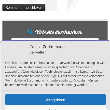
Webseite durchsuchen:
Suchen
nach:
Cookie-Zustimmung
verwalten
Um dir ein optimales Erlebnis zu bieten, verwenden wir Technologien wie
Neueste Beiträge
Cookies, um Geräteinformationen zu speichern und/oder darauf
zuzugreifen. Wenn du diesen Technologien zustimmst, können wir Daten
wie das Surfverhalten oder eindeutige IDs auf dieser Website verarbeiten.
Ballschule erweitert!
Wenn du deine Zustimmung nicht erteilst oder zurückziehst, können
6:1-Triumph im Heimfinale: Der SC Olching schießt sich zurück in die Landesliga!
bestimmte Merkmale und Funktionen beeinträchtigt werden.
Kegelsaison wieder Gestartet
Außensaison 2025
Akzeptieren
Start am 01. September!