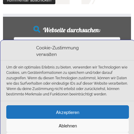
Webseite durchsuchen:
Suchen
nach:
Cookie-Zustimmung
verwalten
Um dir ein optimales Erlebnis zu bieten, verwenden wir Technologien wie
Neueste Beiträge
Cookies, um Geräteinformationen zu speichern und/oder darauf
zuzugreifen. Wenn du diesen Technologien zustimmst, können wir Daten
wie das Surfverhalten oder eindeutige IDs auf dieser Website verarbeiten.
Ballschule erweitert!
Wenn du deine Zustimmung nicht erteilst oder zurückziehst, können
6:1-Triumph im Heimfinale: Der SC Olching schießt sich zurück in die Landesliga!
bestimmte Merkmale und Funktionen beeinträchtigt werden.
Kegelsaison wieder Gestartet
Außensaison 2025
Akzeptieren
Start am 01. September!
Ablehnen