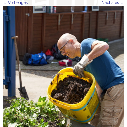
← Vorheriges
Nächstes →