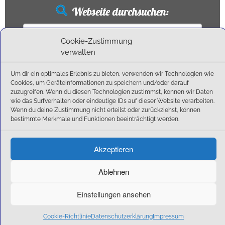
Webseite durchsuchen:
Suchen
nach:
Cookie-Zustimmung
verwalten
Um dir ein optimales Erlebnis zu bieten, verwenden wir Technologien wie
Neueste Beiträge
Cookies, um Geräteinformationen zu speichern und/oder darauf
zuzugreifen. Wenn du diesen Technologien zustimmst, können wir Daten
wie das Surfverhalten oder eindeutige IDs auf dieser Website verarbeiten.
Ballschule erweitert!
Wenn du deine Zustimmung nicht erteilst oder zurückziehst, können
6:1-Triumph im Heimfinale: Der SC Olching schießt sich zurück in die Landesliga!
bestimmte Merkmale und Funktionen beeinträchtigt werden.
Kegelsaison wieder Gestartet
Außensaison 2025
Akzeptieren
Start am 01. September!
Ablehnen
Einstellungen ansehen
·
© 2026
SC Olching e.V.
·
Präsentiert von
·
Entworfen mit dem
Customizr-Theme
·
Cookie-Richtlinie
Datenschutzerklärung
Impressum