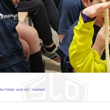
che Felder sind mit
*
markiert