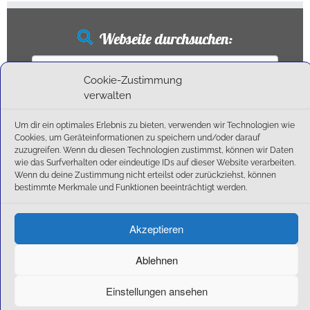
Webseite durchsuchen:
Suchen
nach:
Cookie-Zustimmung
verwalten
Um dir ein optimales Erlebnis zu bieten, verwenden wir Technologien wie
Neueste Beiträge
Cookies, um Geräteinformationen zu speichern und/oder darauf
zuzugreifen. Wenn du diesen Technologien zustimmst, können wir Daten
wie das Surfverhalten oder eindeutige IDs auf dieser Website verarbeiten.
Ballschule erweitert!
Wenn du deine Zustimmung nicht erteilst oder zurückziehst, können
6:1-Triumph im Heimfinale: Der SC Olching schießt sich zurück in die Landesliga!
bestimmte Merkmale und Funktionen beeinträchtigt werden.
Kegelsaison wieder Gestartet
Außensaison 2025
Akzeptieren
Start am 01. September!
Ablehnen
Einstellungen ansehen
·
© 2026
SC Olching e.V.
·
Präsentiert von
·