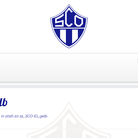
lb
in
2016-10-15_SCO-E1_gelb
.