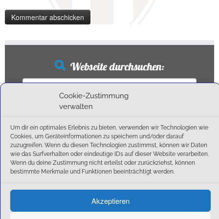
Webseite durchsuchen:
Suchen
nach:
Cookie-Zustimmung
verwalten
Um dir ein optimales Erlebnis zu bieten, verwenden wir Technologien wie
Neueste Beiträge
Cookies, um Geräteinformationen zu speichern und/oder darauf
zuzugreifen. Wenn du diesen Technologien zustimmst, können wir Daten
wie das Surfverhalten oder eindeutige IDs auf dieser Website verarbeiten.
Ballschule erweitert!
Wenn du deine Zustimmung nicht erteilst oder zurückziehst, können
6:1-Triumph im Heimfinale: Der SC Olching schießt sich zurück in die Landesliga!
bestimmte Merkmale und Funktionen beeinträchtigt werden.
Kegelsaison wieder Gestartet
Außensaison 2025
Akzeptieren
Start am 01. September!