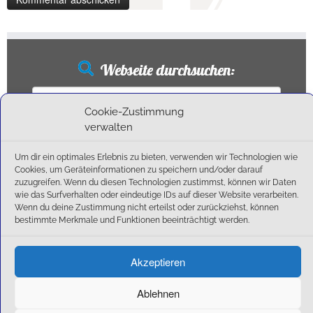
Webseite durchsuchen:
Suchen
nach:
Cookie-Zustimmung
verwalten
Um dir ein optimales Erlebnis zu bieten, verwenden wir Technologien wie
Neueste Beiträge
Cookies, um Geräteinformationen zu speichern und/oder darauf
zuzugreifen. Wenn du diesen Technologien zustimmst, können wir Daten
wie das Surfverhalten oder eindeutige IDs auf dieser Website verarbeiten.
Ballschule erweitert!
Wenn du deine Zustimmung nicht erteilst oder zurückziehst, können
6:1-Triumph im Heimfinale: Der SC Olching schießt sich zurück in die Landesliga!
bestimmte Merkmale und Funktionen beeinträchtigt werden.
Kegelsaison wieder Gestartet
Außensaison 2025
Akzeptieren
Start am 01. September!
Ablehnen