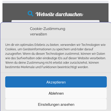
Webseite durchsuchen:
Suchen
nach:
Cookie-Zustimmung
verwalten
Um dir ein optimales Erlebnis zu bieten, verwenden wir Technologien wie
Neueste Beiträge
Cookies, um Geräteinformationen zu speichern und/oder darauf
zuzugreifen. Wenn du diesen Technologien zustimmst, können wir Daten
wie das Surfverhalten oder eindeutige IDs auf dieser Website verarbeiten.
Ballschule erweitert!
Wenn du deine Zustimmung nicht erteilst oder zurückziehst, können
6:1-Triumph im Heimfinale: Der SC Olching schießt sich zurück in die Landesliga!
bestimmte Merkmale und Funktionen beeinträchtigt werden.
Kegelsaison wieder Gestartet
Außensaison 2025
Akzeptieren
Start am 01. September!
Ablehnen
Einstellungen ansehen
·
© 2026
SC Olching e.V.
·
Präsentiert von
·