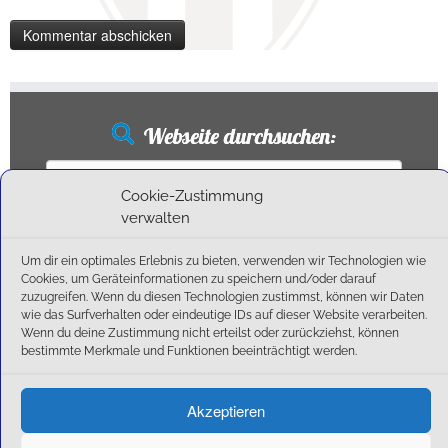
Webseite durchsuchen:
Suchen
nach:
Cookie-Zustimmung
verwalten
Um dir ein optimales Erlebnis zu bieten, verwenden wir Technologien wie
Neueste Beiträge
Cookies, um Geräteinformationen zu speichern und/oder darauf
zuzugreifen. Wenn du diesen Technologien zustimmst, können wir Daten
wie das Surfverhalten oder eindeutige IDs auf dieser Website verarbeiten.
Ballschule erweitert!
Wenn du deine Zustimmung nicht erteilst oder zurückziehst, können
6:1-Triumph im Heimfinale: Der SC Olching schießt sich zurück in die Landesliga!
bestimmte Merkmale und Funktionen beeinträchtigt werden.
Kegelsaison wieder Gestartet
Außensaison 2025
Akzeptieren
Start am 01. September!