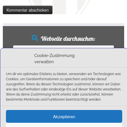
Webseite durchsuchen:
Suchen
nach:
Cookie-Zustimmung
verwalten
Um dir ein optimales Erlebnis zu bieten, verwenden wir Technologien wie
Neueste Beiträge
Cookies, um Geräteinformationen zu speichern und/oder darauf
zuzugreifen. Wenn du diesen Technologien zustimmst, können wir Daten
wie das Surfverhalten oder eindeutige IDs auf dieser Website verarbeiten.
Ballschule erweitert!
Wenn du deine Zustimmung nicht erteilst oder zurückziehst, können
6:1-Triumph im Heimfinale: Der SC Olching schießt sich zurück in die Landesliga!
bestimmte Merkmale und Funktionen beeinträchtigt werden.
Kegelsaison wieder Gestartet
Außensaison 2025
Akzeptieren
Start am 01. September!