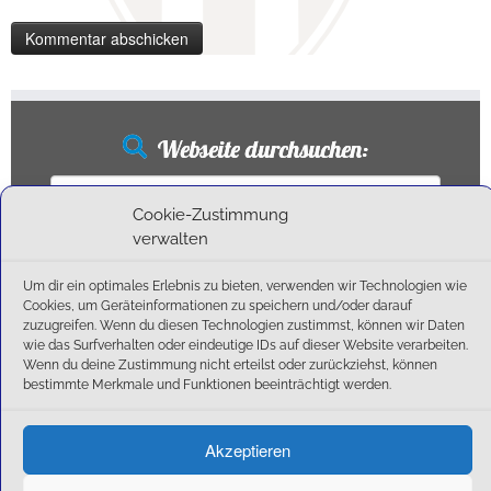
Webseite durchsuchen:
Suchen
nach:
Cookie-Zustimmung
verwalten
Um dir ein optimales Erlebnis zu bieten, verwenden wir Technologien wie
Neueste Beiträge
Cookies, um Geräteinformationen zu speichern und/oder darauf
zuzugreifen. Wenn du diesen Technologien zustimmst, können wir Daten
wie das Surfverhalten oder eindeutige IDs auf dieser Website verarbeiten.
Ballschule erweitert!
Wenn du deine Zustimmung nicht erteilst oder zurückziehst, können
6:1-Triumph im Heimfinale: Der SC Olching schießt sich zurück in die Landesliga!
bestimmte Merkmale und Funktionen beeinträchtigt werden.
Kegelsaison wieder Gestartet
Außensaison 2025
Akzeptieren
Start am 01. September!