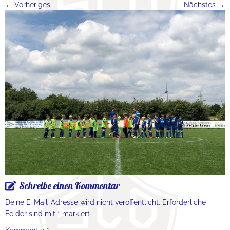
← Vorheriges
Nächstes →
Schreibe einen Kommentar
Deine E-Mail-Adresse wird nicht veröffentlicht.
Erforderliche
Felder sind mit
*
markiert