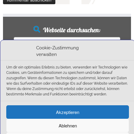
Webseite durchsuchen:
Suchen
nach:
Cookie-Zustimmung
verwalten
Um dir ein optimales Erlebnis zu bieten, verwenden wir Technologien wie
Neueste Beiträge
Cookies, um Geräteinformationen zu speichern und/oder darauf
zuzugreifen. Wenn du diesen Technologien zustimmst, können wir Daten
wie das Surfverhalten oder eindeutige IDs auf dieser Website verarbeiten.
Ballschule erweitert!
Wenn du deine Zustimmung nicht erteilst oder zurückziehst, können
6:1-Triumph im Heimfinale: Der SC Olching schießt sich zurück in die Landesliga!
bestimmte Merkmale und Funktionen beeinträchtigt werden.
Kegelsaison wieder Gestartet
Außensaison 2025
Akzeptieren
Start am 01. September!
Ablehnen