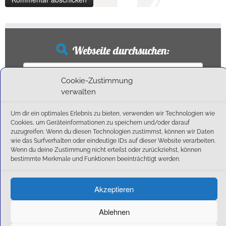
Webseite durchsuchen:
Suchen
nach:
Cookie-Zustimmung
verwalten
Um dir ein optimales Erlebnis zu bieten, verwenden wir Technologien wie
Neueste Beiträge
Cookies, um Geräteinformationen zu speichern und/oder darauf
zuzugreifen. Wenn du diesen Technologien zustimmst, können wir Daten
wie das Surfverhalten oder eindeutige IDs auf dieser Website verarbeiten.
Ballschule erweitert!
Wenn du deine Zustimmung nicht erteilst oder zurückziehst, können
6:1-Triumph im Heimfinale: Der SC Olching schießt sich zurück in die Landesliga!
bestimmte Merkmale und Funktionen beeinträchtigt werden.
Kegelsaison wieder Gestartet
Außensaison 2025
Akzeptieren
Start am 01. September!
Ablehnen