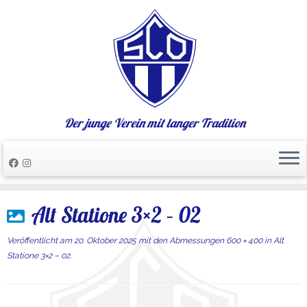
Der junge Verein mit langer Tradition
Zum
Alt Statione 3×2 – 02
Inhalt
springen
Veröffentlicht am
20. Oktober 2025
mit den Abmessungen
600 × 400
in
Alt
Statione 3×2 – 02
.