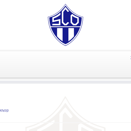
0419
.