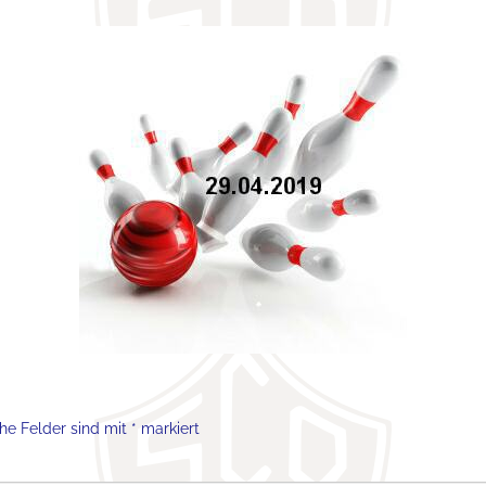
che Felder sind mit
*
markiert