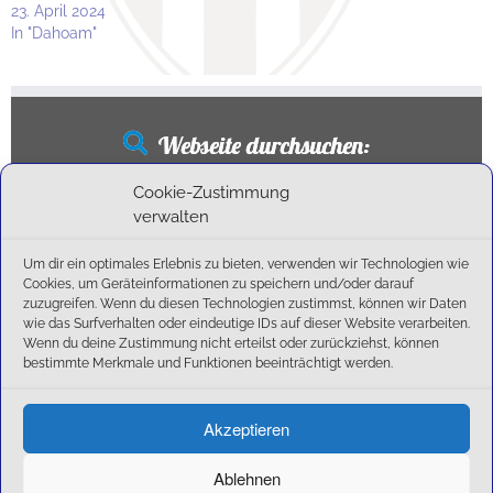
23. April 2024
In "Dahoam"
Webseite durchsuchen:
Suchen
Cookie-Zustimmung
nach:
verwalten
Um dir ein optimales Erlebnis zu bieten, verwenden wir Technologien wie
Cookies, um Geräteinformationen zu speichern und/oder darauf
Neueste Beiträge
zuzugreifen. Wenn du diesen Technologien zustimmst, können wir Daten
wie das Surfverhalten oder eindeutige IDs auf dieser Website verarbeiten.
Wenn du deine Zustimmung nicht erteilst oder zurückziehst, können
Ballschule erweitert!
bestimmte Merkmale und Funktionen beeinträchtigt werden.
6:1-Triumph im Heimfinale: Der SC Olching schießt sich zurück in die Landesliga!
Kegelsaison wieder Gestartet
Außensaison 2025
Akzeptieren
Start am 01. September!
Ablehnen