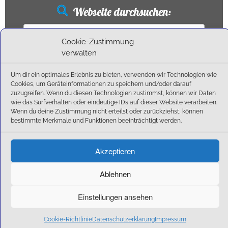
Webseite durchsuchen:
Suchen
nach:
Cookie-Zustimmung
verwalten
Um dir ein optimales Erlebnis zu bieten, verwenden wir Technologien wie
Neueste Beiträge
Cookies, um Geräteinformationen zu speichern und/oder darauf
zuzugreifen. Wenn du diesen Technologien zustimmst, können wir Daten
wie das Surfverhalten oder eindeutige IDs auf dieser Website verarbeiten.
Ballschule erweitert!
Wenn du deine Zustimmung nicht erteilst oder zurückziehst, können
6:1-Triumph im Heimfinale: Der SC Olching schießt sich zurück in die Landesliga!
bestimmte Merkmale und Funktionen beeinträchtigt werden.
Kegelsaison wieder Gestartet
Außensaison 2025
Akzeptieren
Start am 01. September!
Ablehnen
Einstellungen ansehen
·
© 2026
SC Olching e.V.
·
Präsentiert von
·
Entworfen mit dem
Customizr-Theme
·
Cookie-Richtlinie
Datenschutzerklärung
Impressum