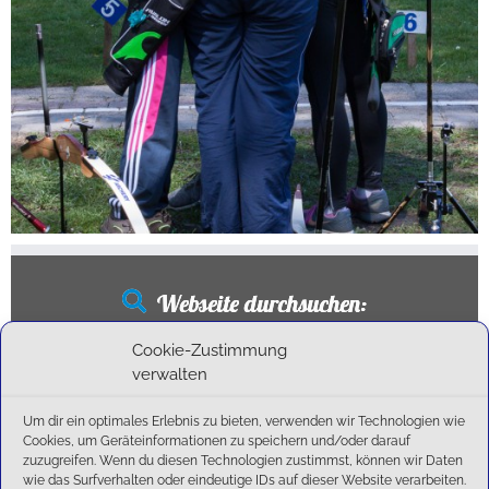
Webseite durchsuchen:
Suchen
Cookie-Zustimmung
nach:
verwalten
Um dir ein optimales Erlebnis zu bieten, verwenden wir Technologien wie
Cookies, um Geräteinformationen zu speichern und/oder darauf
Neueste Beiträge
zuzugreifen. Wenn du diesen Technologien zustimmst, können wir Daten
wie das Surfverhalten oder eindeutige IDs auf dieser Website verarbeiten.