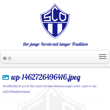
Der junge Verein mit langer Tradition
Zum
wp-1462726496416.jpeg
Inhalt
springen
Veröffentlicht am
8. Mai 2016
mit den Abmessungen
1200 × 900
in
wp-
1462726496416.jpeg
.