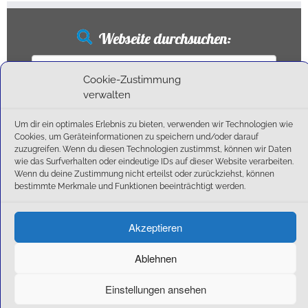
Webseite durchsuchen:
Suchen
nach:
Cookie-Zustimmung
verwalten
Um dir ein optimales Erlebnis zu bieten, verwenden wir Technologien wie
Neueste Beiträge
Cookies, um Geräteinformationen zu speichern und/oder darauf
zuzugreifen. Wenn du diesen Technologien zustimmst, können wir Daten
wie das Surfverhalten oder eindeutige IDs auf dieser Website verarbeiten.
Ballschule erweitert!
Wenn du deine Zustimmung nicht erteilst oder zurückziehst, können
6:1-Triumph im Heimfinale: Der SC Olching schießt sich zurück in die Landesliga!
bestimmte Merkmale und Funktionen beeinträchtigt werden.
Kegelsaison wieder Gestartet
Außensaison 2025
Akzeptieren
Start am 01. September!
Ablehnen
Einstellungen ansehen
·
© 2026
SC Olching e.V.
·
Präsentiert von
·