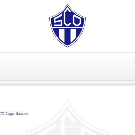
O-Logo_84x100
.