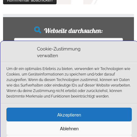
Webseite durchsuchen:
Suchen
nach:
Cookie-Zustimmung
verwalten
Um dir ein optimales Erlebnis zu bieten, verwenden wir Technologien wie
Neueste Beiträge
Cookies, um Geräteinformationen zu speichern und/oder darauf
zuzugreifen. Wenn du diesen Technologien zustimmst, können wir Daten
wie das Surfverhalten oder eindeutige IDs auf dieser Website verarbeiten.
Ballschule erweitert!
Wenn du deine Zustimmung nicht erteilst oder zurückziehst, können
6:1-Triumph im Heimfinale: Der SC Olching schießt sich zurück in die Landesliga!
bestimmte Merkmale und Funktionen beeinträchtigt werden.
Kegelsaison wieder Gestartet
Außensaison 2025
Akzeptieren
Start am 01. September!
Ablehnen