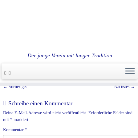
Zum
fensterwellness 3×2
Inhalt
springen
Veröffentlicht am
30. Oktober 2016
mit den Abmessungen
497 × 331
in
fensterwellness
Der junge Verein mit langer Tradition
3×2
.
← Vorheriges
Nächstes →
Schreibe einen Kommentar
Deine E-Mail-Adresse wird nicht veröffentlicht.
Erforderliche Felder sind
mit
*
markiert
Kommentar
*