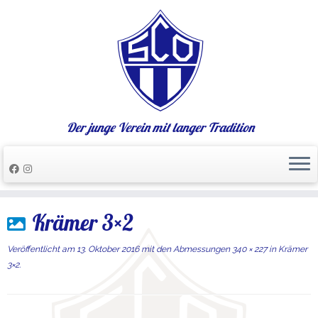
Der junge Verein mit langer Tradition
Zum
Krämer 3×2
Inhalt
springen
Veröffentlicht am
13. Oktober 2016
mit den Abmessungen
340 × 227
in
Krämer
3×2
.