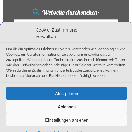
Webseite durchsuchen:
Suchen
nach:
Cookie-Zustimmung
verwalten
Um dir ein optimales Erlebnis zu bieten, verwenden wir Technologien wie
Neueste Beiträge
Cookies, um Geräteinformationen zu speichern und/oder darauf
zuzugreifen. Wenn du diesen Technologien zustimmst, können wir Daten
wie das Surfverhalten oder eindeutige IDs auf dieser Website verarbeiten.
Ballschule erweitert!
Wenn du deine Zustimmung nicht erteilst oder zurückziehst, können
6:1-Triumph im Heimfinale: Der SC Olching schießt sich zurück in die Landesliga!
bestimmte Merkmale und Funktionen beeinträchtigt werden.
Kegelsaison wieder Gestartet
Außensaison 2025
Akzeptieren
Start am 01. September!
Ablehnen
Einstellungen ansehen
·
© 2026
SC Olching e.V.
·
Präsentiert von
·
Entworfen mit dem
Customizr-Theme
·