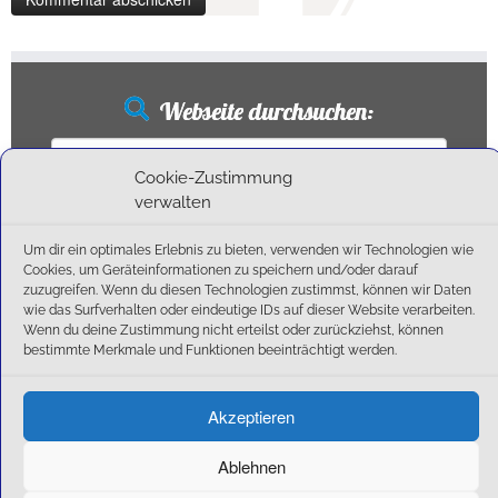
Webseite durchsuchen:
Suchen
nach:
Cookie-Zustimmung
verwalten
Um dir ein optimales Erlebnis zu bieten, verwenden wir Technologien wie
Neueste Beiträge
Cookies, um Geräteinformationen zu speichern und/oder darauf
zuzugreifen. Wenn du diesen Technologien zustimmst, können wir Daten
wie das Surfverhalten oder eindeutige IDs auf dieser Website verarbeiten.
Ballschule erweitert!
Wenn du deine Zustimmung nicht erteilst oder zurückziehst, können
6:1-Triumph im Heimfinale: Der SC Olching schießt sich zurück in die Landesliga!
bestimmte Merkmale und Funktionen beeinträchtigt werden.
Kegelsaison wieder Gestartet
Außensaison 2025
Akzeptieren
Start am 01. September!
Ablehnen