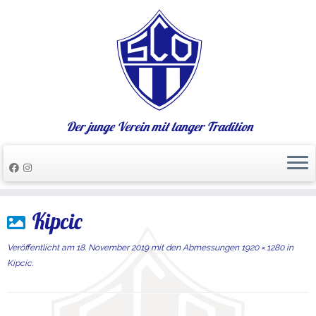
Der junge Verein mit langer Tradition
Zum
Kipcic
Inhalt
springen
Veröffentlicht am
18. November 2019
mit den Abmessungen
1920 × 1280
in
Kipcic
.