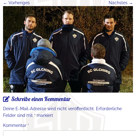
← Vorheriges
Nächstes →
Schreibe einen Kommentar
Deine E-Mail-Adresse wird nicht veröffentlicht.
Erforderliche
Felder sind mit
*
markiert
Kommentar
*