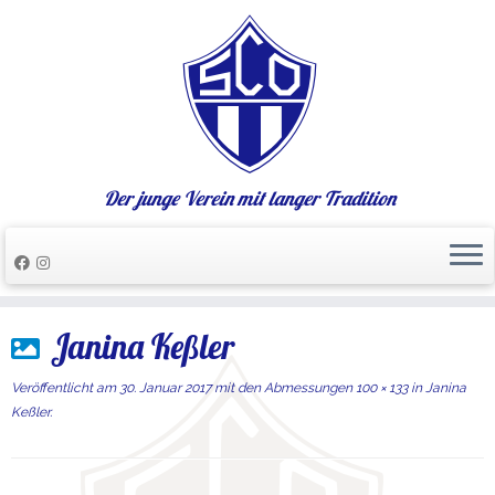
Der junge Verein mit langer Tradition
Zum
Janina Keßler
Inhalt
springen
Veröffentlicht am
30. Januar 2017
mit den Abmessungen
100 × 133
in
Janina
Keßler
.