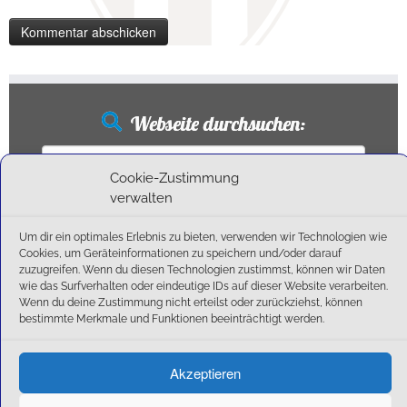
Webseite durchsuchen:
Suchen
nach:
Cookie-Zustimmung
verwalten
Um dir ein optimales Erlebnis zu bieten, verwenden wir Technologien wie
Neueste Beiträge
Cookies, um Geräteinformationen zu speichern und/oder darauf
zuzugreifen. Wenn du diesen Technologien zustimmst, können wir Daten
wie das Surfverhalten oder eindeutige IDs auf dieser Website verarbeiten.
Ballschule erweitert!
Wenn du deine Zustimmung nicht erteilst oder zurückziehst, können
6:1-Triumph im Heimfinale: Der SC Olching schießt sich zurück in die Landesliga!
bestimmte Merkmale und Funktionen beeinträchtigt werden.
Kegelsaison wieder Gestartet
Außensaison 2025
Akzeptieren
Start am 01. September!