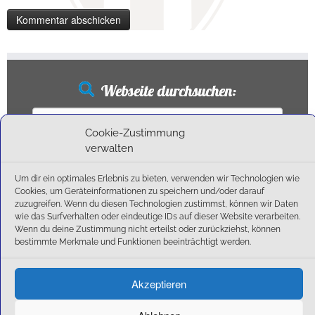
Webseite durchsuchen:
Suchen
nach:
Cookie-Zustimmung
verwalten
Um dir ein optimales Erlebnis zu bieten, verwenden wir Technologien wie
Neueste Beiträge
Cookies, um Geräteinformationen zu speichern und/oder darauf
zuzugreifen. Wenn du diesen Technologien zustimmst, können wir Daten
wie das Surfverhalten oder eindeutige IDs auf dieser Website verarbeiten.
Ballschule erweitert!
Wenn du deine Zustimmung nicht erteilst oder zurückziehst, können
6:1-Triumph im Heimfinale: Der SC Olching schießt sich zurück in die Landesliga!
bestimmte Merkmale und Funktionen beeinträchtigt werden.
Kegelsaison wieder Gestartet
Außensaison 2025
Akzeptieren
Start am 01. September!