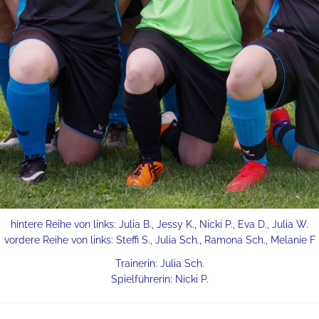
hintere Reihe von links: Julia B., Jessy K., Nicki P., Eva D., Julia W.
vordere Reihe von links: Steffi S., Julia Sch., Ramona Sch., Melanie F
Trainerin: Julia Sch.
Spielführerin: Nicki P.