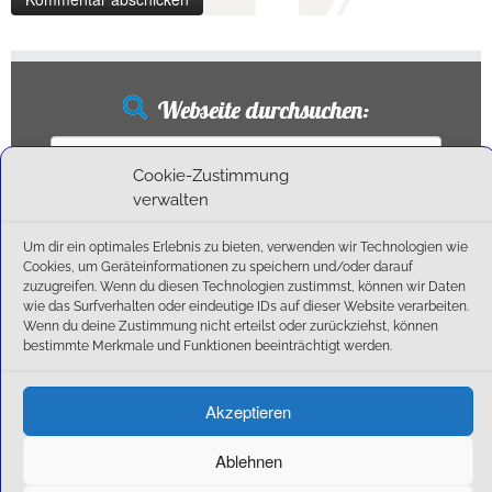
Webseite durchsuchen:
Suchen
nach:
Cookie-Zustimmung
verwalten
Um dir ein optimales Erlebnis zu bieten, verwenden wir Technologien wie
Neueste Beiträge
Cookies, um Geräteinformationen zu speichern und/oder darauf
zuzugreifen. Wenn du diesen Technologien zustimmst, können wir Daten
wie das Surfverhalten oder eindeutige IDs auf dieser Website verarbeiten.
Ballschule erweitert!
Wenn du deine Zustimmung nicht erteilst oder zurückziehst, können
6:1-Triumph im Heimfinale: Der SC Olching schießt sich zurück in die Landesliga!
bestimmte Merkmale und Funktionen beeinträchtigt werden.
Kegelsaison wieder Gestartet
Außensaison 2025
Akzeptieren
Start am 01. September!
Ablehnen