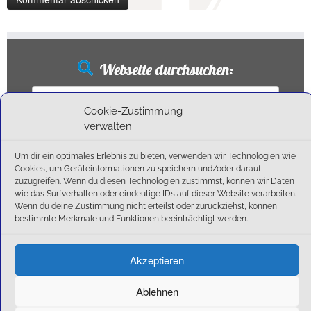
Webseite durchsuchen:
Suchen
nach:
Cookie-Zustimmung
verwalten
Um dir ein optimales Erlebnis zu bieten, verwenden wir Technologien wie
Neueste Beiträge
Cookies, um Geräteinformationen zu speichern und/oder darauf
zuzugreifen. Wenn du diesen Technologien zustimmst, können wir Daten
wie das Surfverhalten oder eindeutige IDs auf dieser Website verarbeiten.
Ballschule erweitert!
Wenn du deine Zustimmung nicht erteilst oder zurückziehst, können
6:1-Triumph im Heimfinale: Der SC Olching schießt sich zurück in die Landesliga!
bestimmte Merkmale und Funktionen beeinträchtigt werden.
Kegelsaison wieder Gestartet
Außensaison 2025
Akzeptieren
Start am 01. September!
Ablehnen