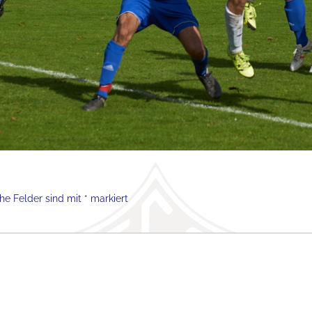
che Felder sind mit
*
markiert