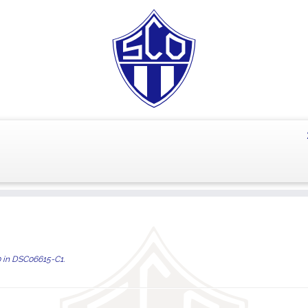
0
in
DSC06615-C1
.