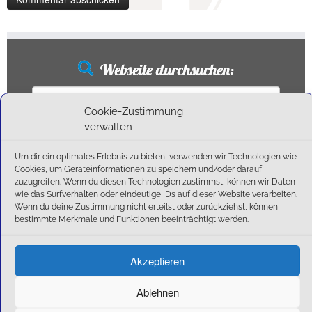
Webseite durchsuchen:
Suchen
nach:
Cookie-Zustimmung
verwalten
Um dir ein optimales Erlebnis zu bieten, verwenden wir Technologien wie
Neueste Beiträge
Cookies, um Geräteinformationen zu speichern und/oder darauf
zuzugreifen. Wenn du diesen Technologien zustimmst, können wir Daten
wie das Surfverhalten oder eindeutige IDs auf dieser Website verarbeiten.
Ballschule erweitert!
Wenn du deine Zustimmung nicht erteilst oder zurückziehst, können
6:1-Triumph im Heimfinale: Der SC Olching schießt sich zurück in die Landesliga!
bestimmte Merkmale und Funktionen beeinträchtigt werden.
Kegelsaison wieder Gestartet
Außensaison 2025
Akzeptieren
Start am 01. September!
Ablehnen