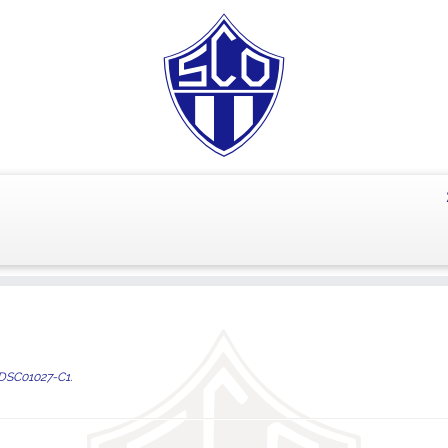
DSC01027-C1
.