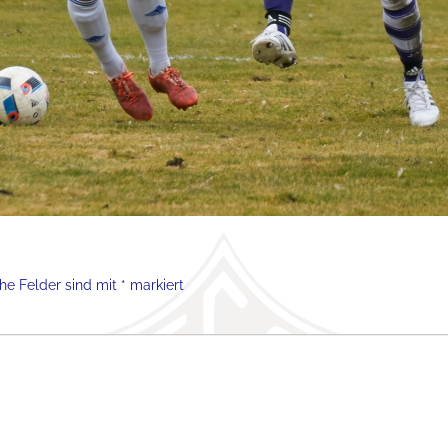
che Felder sind mit
*
markiert