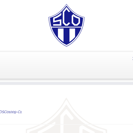
DSC01009-C1
.