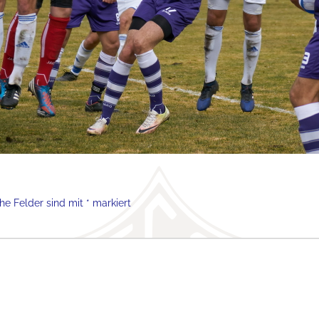
che Felder sind mit
*
markiert