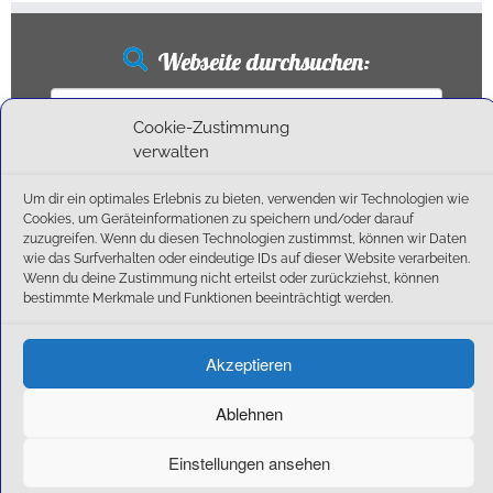
Webseite durchsuchen:
Suchen
nach:
Cookie-Zustimmung
verwalten
Um dir ein optimales Erlebnis zu bieten, verwenden wir Technologien wie
Neueste Beiträge
Cookies, um Geräteinformationen zu speichern und/oder darauf
zuzugreifen. Wenn du diesen Technologien zustimmst, können wir Daten
wie das Surfverhalten oder eindeutige IDs auf dieser Website verarbeiten.
Ballschule erweitert!
Wenn du deine Zustimmung nicht erteilst oder zurückziehst, können
6:1-Triumph im Heimfinale: Der SC Olching schießt sich zurück in die Landesliga!
bestimmte Merkmale und Funktionen beeinträchtigt werden.
Kegelsaison wieder Gestartet
Außensaison 2025
Akzeptieren
Start am 01. September!
Ablehnen
Einstellungen ansehen
·
© 2026
SC Olching e.V.
·
Präsentiert von
·