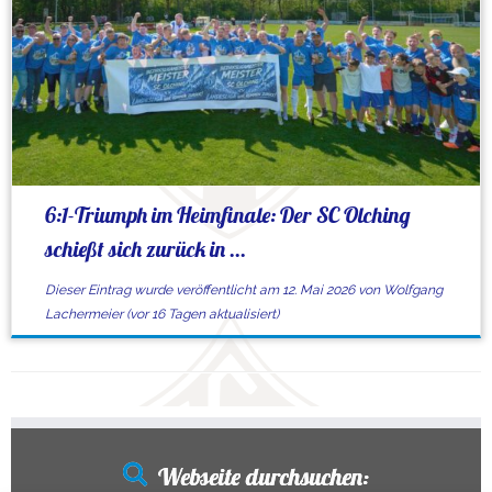
6:1-Triumph im Heimfinale: Der SC Olching
schießt sich zurück in ...
Dieser Eintrag wurde veröffentlicht am
12. Mai 2026
von
Wolfgang
Lachermeier
(vor 16 Tagen aktualisiert)
Webseite durchsuchen: