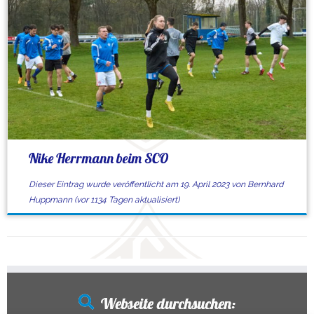
Nike Herrmann beim SCO
Dieser Eintrag wurde veröffentlicht am
19. April 2023
von
Bernhard
Huppmann
(vor 1134 Tagen aktualisiert)
Webseite durchsuchen: