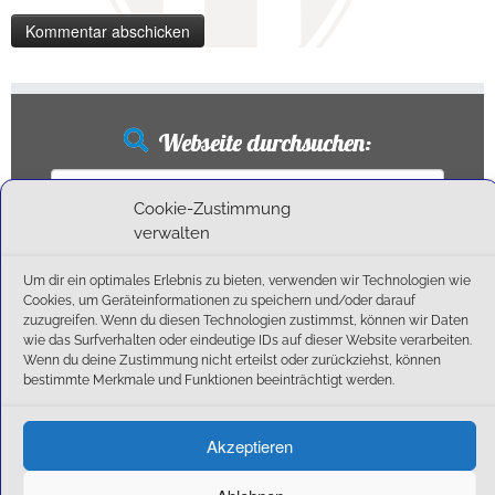
Webseite durchsuchen:
Suchen
nach:
Cookie-Zustimmung
verwalten
Um dir ein optimales Erlebnis zu bieten, verwenden wir Technologien wie
Neueste Beiträge
Cookies, um Geräteinformationen zu speichern und/oder darauf
zuzugreifen. Wenn du diesen Technologien zustimmst, können wir Daten
wie das Surfverhalten oder eindeutige IDs auf dieser Website verarbeiten.
Ballschule erweitert!
Wenn du deine Zustimmung nicht erteilst oder zurückziehst, können
6:1-Triumph im Heimfinale: Der SC Olching schießt sich zurück in die Landesliga!
bestimmte Merkmale und Funktionen beeinträchtigt werden.
Kegelsaison wieder Gestartet
Außensaison 2025
Akzeptieren
Start am 01. September!