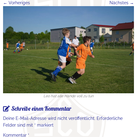
← Vorheriges
Nächstes →
Leo hat alle Hände voll zu tun
Schreibe einen Kommentar
Deine E-Mail-Adresse wird nicht veröffentlicht.
Erforderliche
Felder sind mit
*
markiert
Kommentar
*