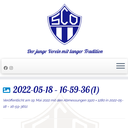
Der junge Verein mit langer Tradition
Zum
2022-05-18 – 16-59-36(1)
Inhalt
springen
Veröffentlicht am
19. Mai 2022
mit den Abmessungen
1920 × 1280
in
2022-05-
18 – 16-59-36(1)
.