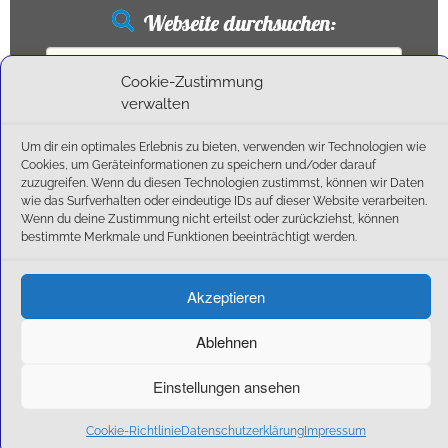
Webseite durchsuchen:
Suchen
nach:
Cookie-Zustimmung
verwalten
Um dir ein optimales Erlebnis zu bieten, verwenden wir Technologien wie
Neueste Beiträge
Cookies, um Geräteinformationen zu speichern und/oder darauf
zuzugreifen. Wenn du diesen Technologien zustimmst, können wir Daten
wie das Surfverhalten oder eindeutige IDs auf dieser Website verarbeiten.
Ballschule erweitert!
Wenn du deine Zustimmung nicht erteilst oder zurückziehst, können
6:1-Triumph im Heimfinale: Der SC Olching schießt sich zurück in die Landesliga!
bestimmte Merkmale und Funktionen beeinträchtigt werden.
Kegelsaison wieder Gestartet
Außensaison 2025
Akzeptieren
Start am 01. September!
Ablehnen
Einstellungen ansehen
·
© 2026
SC Olching e.V.
·
Präsentiert von
·
Entworfen mit dem
Customizr-Theme
·
Cookie-Richtlinie
Datenschutzerklärung
Impressum