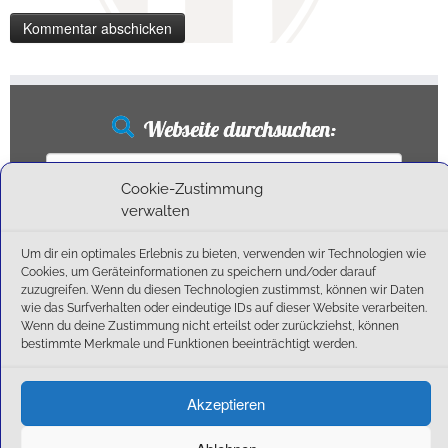
Webseite durchsuchen:
Suchen
nach:
Cookie-Zustimmung
verwalten
Um dir ein optimales Erlebnis zu bieten, verwenden wir Technologien wie
Neueste Beiträge
Cookies, um Geräteinformationen zu speichern und/oder darauf
zuzugreifen. Wenn du diesen Technologien zustimmst, können wir Daten
wie das Surfverhalten oder eindeutige IDs auf dieser Website verarbeiten.
Ballschule erweitert!
Wenn du deine Zustimmung nicht erteilst oder zurückziehst, können
6:1-Triumph im Heimfinale: Der SC Olching schießt sich zurück in die Landesliga!
bestimmte Merkmale und Funktionen beeinträchtigt werden.
Kegelsaison wieder Gestartet
Außensaison 2025
Akzeptieren
Start am 01. September!