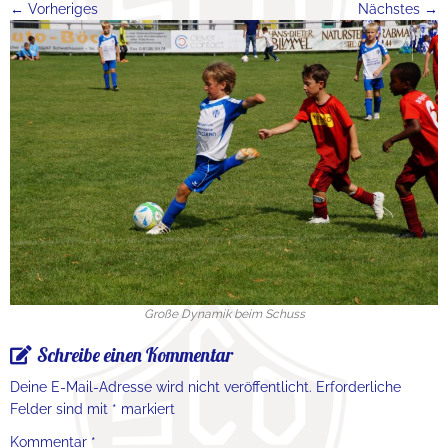
← Vorheriges
Nächstes →
Große Dynamik beim Schuss
Schreibe einen Kommentar
Deine E-Mail-Adresse wird nicht veröffentlicht.
Erforderliche
Felder sind mit
*
markiert
Kommentar
*