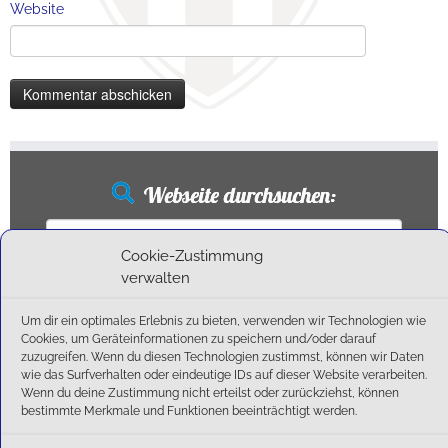
Website
Webseite durchsuchen:
Suchen
nach:
Cookie-Zustimmung
verwalten
Um dir ein optimales Erlebnis zu bieten, verwenden wir Technologien wie
Neueste Beiträge
Cookies, um Geräteinformationen zu speichern und/oder darauf
zuzugreifen. Wenn du diesen Technologien zustimmst, können wir Daten
wie das Surfverhalten oder eindeutige IDs auf dieser Website verarbeiten.
Ballschule erweitert!
Wenn du deine Zustimmung nicht erteilst oder zurückziehst, können
6:1-Triumph im Heimfinale: Der SC Olching schießt sich zurück in die Landesliga!
bestimmte Merkmale und Funktionen beeinträchtigt werden.
Kegelsaison wieder Gestartet
Außensaison 2025