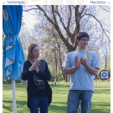
← Vorheriges
Nächstes →