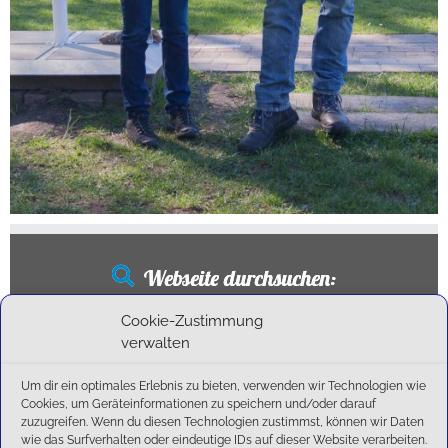
Webseite durchsuchen:
Suchen
Cookie-Zustimmung
nach:
verwalten
Um dir ein optimales Erlebnis zu bieten, verwenden wir Technologien wie
Cookies, um Geräteinformationen zu speichern und/oder darauf
Neueste Beiträge
zuzugreifen. Wenn du diesen Technologien zustimmst, können wir Daten
wie das Surfverhalten oder eindeutige IDs auf dieser Website verarbeiten.