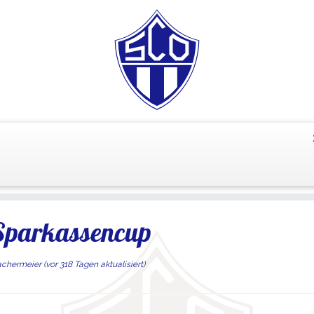
 Sparkassencup
achermeier
(vor 318 Tagen aktualisiert)