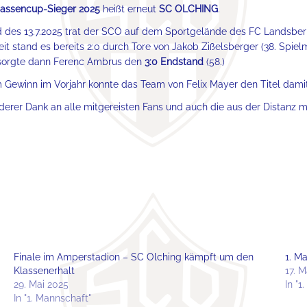
assencup-Sieger 2025
heißt erneut
SC OLCHING
.
des 13.7.2025 trat der SCO auf dem Sportgelände des FC Landsber
eit stand es bereits 2:0 durch Tore von Jakob Zißelsberger (38. Spie
sorgte dann Ferenc Ambrus den
3:0 Endstand
(58.)
Gewinn im Vorjahr konnte das Team von Felix Mayer den Titel damit
derer Dank an alle mitgereisten Fans und auch die aus der Distanz m
Finale im Amperstadion – SC Olching kämpft um den
1. M
Klassenerhalt
17. 
29. Mai 2025
In "1
In "1. Mannschaft"