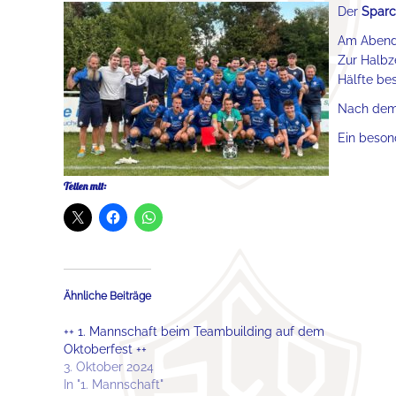
Der
Sparc
Am Abend 
Zur Halbz
Hälfte be
Nach dem 
Ein beson
Teilen mit:
Ähnliche Beiträge
++ 1. Mannschaft beim Teambuilding auf dem
Oktoberfest ++
3. Oktober 2024
In "1. Mannschaft"