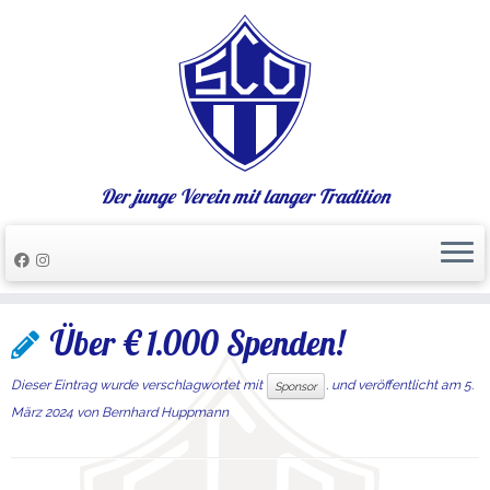
Der junge Verein mit langer Tradition
Zum
Über € 1.000 Spenden!
Inhalt
springen
Dieser Eintrag wurde verschlagwortet mit
. und veröffentlicht am
5.
Sponsor
März 2024
von
Bernhard Huppmann