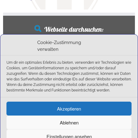
Webseite durchsuchen:
Suchen
Cookie-Zustimmung
nach:
verwalten
Um dir ein optimales Erlebnis zu bieten, verwenden wir Technologien wie
Cookies, um Geräteinformationen zu speichern und/oder darauf
Neueste Beiträge
zuzugreifen. Wenn du diesen Technologien zustimmst, können wir Daten
wie das Surfverhalten oder eindeutige IDs auf dieser Website verarbeiten.
Wenn du deine Zustimmung nicht erteilst oder zurückziehst, können
Ballschule erweitert!
bestimmte Merkmale und Funktionen beeinträchtigt werden.
6:1-Triumph im Heimfinale: Der SC Olching schießt sich zurück in die Landesliga!
Kegelsaison wieder Gestartet
Außensaison 2025
Akzeptieren
Start am 01. September!
Ablehnen
Einstellungen ansehen