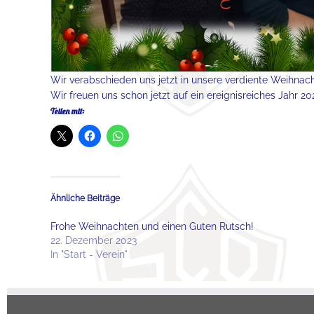
Wir verabschieden uns jetzt in unsere verdiente Weihna
Wir freuen uns schon jetzt auf ein ereignisreiches Jahr 20
Teilen mit:
Ähnliche Beiträge
Frohe Weihnachten und einen Guten Rutsch!
22. Dezember 2023
In "Start - Verein"