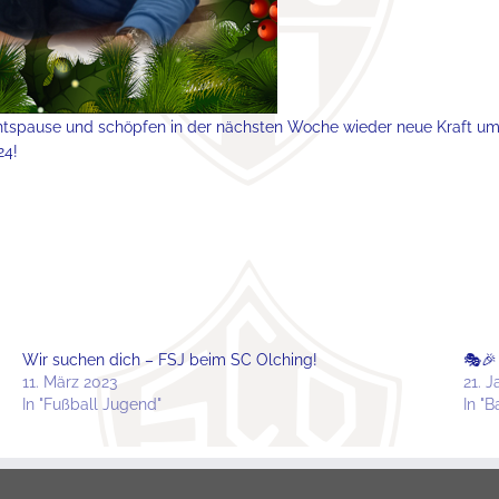
chtspause und schöpfen in der nächsten Woche wieder neue Kraft um 
24!
Wir suchen dich – FSJ beim SC Olching!
🎭🎉
11. März 2023
21. 
In "Fußball Jugend"
In "